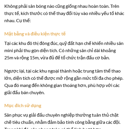
Không phải sân bóng nào cũng giống nhau hoàn toàn. Trên
thực tế, kích thước có thể thay đổi tùy vào nhiều yếu tố khác
nhau. Cụ thể:
Mặt bằng và điều kiện thực tế
Tại các khu đô thị đông đúc, quỹ đất hạn chế khiến nhiều sân
mini phải thu gọn diện tích. Có những sân chỉ dài khoảng
25m và rộng 15m, vừa đủ để tổ chức trận đấu cơ bản.
Ngược lại, tại các khu ngoại thành hoặc trung tâm thể thao
lớn, diện tích có thể được mở rộng gần mức tối đa cho phép.
Qua đó mang đến không gian thoáng hơn, phù hợp với các
giải đấu bán chuyên.
Mục đích sử dụng
Sân phục vụ giải đấu chuyên nghiệp thường tuân thủ chặt
chẽ tiêu chuẩn, nhằm đảm bảo tính công bằng giữa các đội.