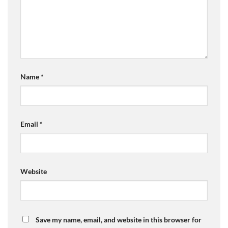
Name
*
Email
*
Website
Save my name, email, and website in this browser for