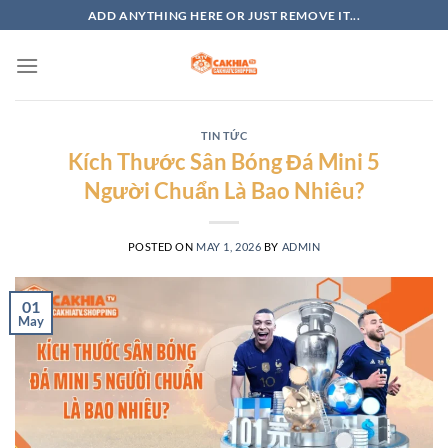
Skip
ADD ANYTHING HERE OR JUST REMOVE IT...
to
content
TIN TỨC
Kích Thước Sân Bóng Đá Mini 5
Người Chuẩn Là Bao Nhiêu?
POSTED ON
MAY 1, 2026
BY
ADMIN
01
May