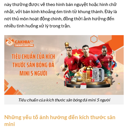
này thường được vẽ theo hình bán nguyệt hoặc hình chữ
nhật, với bán kính khoảng 6m tính từ khung thành. Đây là
nơi thủ môn hoạt động chính, đồng thời ảnh hưởng đến
nhiều tình huống xử lý trong trận.
Tiêu chuẩn của kích thước sân bóng đá mini 5 người
Những yếu tố ảnh hưởng đến kích thước sân
mini