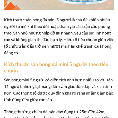
Kích thước sân bóng đá mini 5 người là chủ đề khiến nhiều
người tò mò khi theo dõi hoặc tham gia các trận cầu phong
trào. Sân nhỏ nhưng nhịp độ lại nhanh, yêu cầu sự linh hoạt
cao và không gian thi đấu hợp lý. Hiểu rõ tiêu chuẩn giúp việc
tổ chức trận đấu trở nên mượt mà, hạn chế tranh cãi không
đáng có.
Kích thước sân bóng đá mini 5 người theo tiêu
chuẩn
Sân bóng mini 5 người có diện tích nhỏ hơn nhiều so với sân
11 người, nhưng lại mang đến cảm giác dồn dập và kịch tính
hơn. Các thông số được quy định khá rõ ràng nhằm đảm bảo
tính đồng đều giữa các sân.
Thông thường, chiều dài sân dao động từ 25m đến 42m,