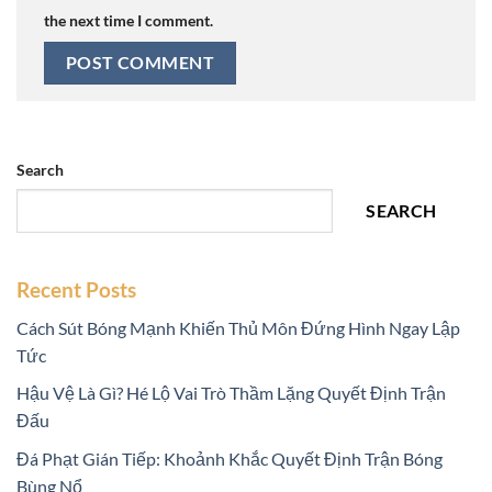
the next time I comment.
Search
SEARCH
Recent Posts
Cách Sút Bóng Mạnh Khiến Thủ Môn Đứng Hình Ngay Lập
Tức
Hậu Vệ Là Gì? Hé Lộ Vai Trò Thầm Lặng Quyết Định Trận
Đấu
Đá Phạt Gián Tiếp: Khoảnh Khắc Quyết Định Trận Bóng
Bùng Nổ