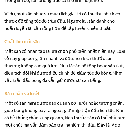
Trong khi đó, sân phong trào có thể linh hoạt hơn.
Ví dụ, một sân phục vụ mục đích giải trí có thể thu nhỏ kích
thước để tăng tốc độ trận đấu. Ngược lại, sân dành cho
huấn luyện lại cần rộng hơn để tập luyện chiến thuật.
Chất liệu mặt sân
Mặt sân cỏ nhân tạo là lựa chọn phổ biến nhất hiện nay. Loại
cỏ này giúp bóng lăn nhanh và đều, nên kích thước sân
thường không cần quá lớn. Nếu là sân bê tông hoặc sân đất,
diện tích đôi khi được điều chỉnh để giảm tốc độ bóng. Nhờ
vậy, trận đấu bóng đá vẫn giữ được sự cân bằng.
Rào chắn và lưới
Một số sân mini được bao quanh bởi lưới hoặc tường chắn,
giúp bóng không bay ra ngoài, giữ nhịp trận đấu liên tục. Khi
có hệ thống chắn xung quanh, kích thước sân có thể nhỏ hơn
một chút mà vẫn đảm bảo trải nghiệm thi đấu. Đây là lý do