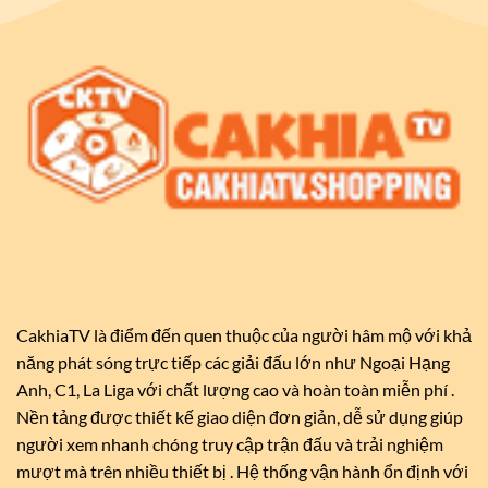
CakhiaTV là điểm đến quen thuộc của người hâm mộ với khả
năng phát sóng trực tiếp các giải đấu lớn như Ngoại Hạng
Anh, C1, La Liga với chất lượng cao và hoàn toàn miễn phí .
Nền tảng được thiết kế giao diện đơn giản, dễ sử dụng giúp
người xem nhanh chóng truy cập trận đấu và trải nghiệm
mượt mà trên nhiều thiết bị . Hệ thống vận hành ổn định với