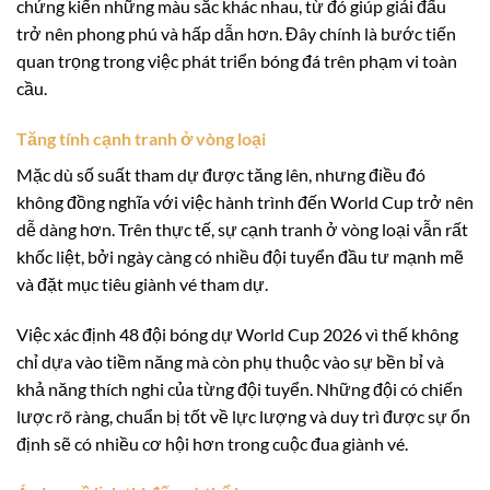
chứng kiến những màu sắc khác nhau, từ đó giúp giải đấu
trở nên phong phú và hấp dẫn hơn. Đây chính là bước tiến
quan trọng trong việc phát triển bóng đá trên phạm vi toàn
cầu.
Tăng tính cạnh tranh ở vòng loại
Mặc dù số suất tham dự được tăng lên, nhưng điều đó
không đồng nghĩa với việc hành trình đến World Cup trở nên
dễ dàng hơn. Trên thực tế, sự cạnh tranh ở vòng loại vẫn rất
khốc liệt, bởi ngày càng có nhiều đội tuyển đầu tư mạnh mẽ
và đặt mục tiêu giành vé tham dự.
Việc xác định 48 đội bóng dự World Cup 2026 vì thế không
chỉ dựa vào tiềm năng mà còn phụ thuộc vào sự bền bỉ và
khả năng thích nghi của từng đội tuyển. Những đội có chiến
lược rõ ràng, chuẩn bị tốt về lực lượng và duy trì được sự ổn
định sẽ có nhiều cơ hội hơn trong cuộc đua giành vé.