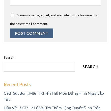
Save my name, email, and website in this browser for
the next time I comment.
Search
SEARCH
Recent Posts
Cách Sút Bóng Mạnh Khiến Thủ Môn Đứng Hình Ngay Lập
Tức
Hậu Vệ Là Gì? Hé Lộ Vai Trò Thầm Lặng Quyết Định Trận