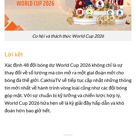
Cơ hội và thách thức World Cup 2026
Lời kết
Xác định 48 đội bóng dự World Cup 2026 không chỉ là sự
thay đổi về số lượng mà còn mở ra một giai đoạn mới cho
bóng đá thế giới. CakhiaTV sẽ tiếp tục cập nhật những thông
tin mới nhất về hành trình vòng loại cũng như các đội bóng
góp mặt. Với sự chuẩn bị kỹ lưỡng và chiến lược hợp lý,
World Cup 2026 hứa hẹn sẽ là kỳ giải đầy hấp dẫn và khó
đoán hơn bao giờ hết.