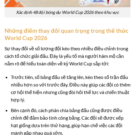
Xác định 48 đội bóng dự World Cup 2026 theo khu vực
Những điểm thay đổi quan trọng trong thể thức
World Cup 2026
Sự thay đổi về số lượng đội kéo theo nhiều điều chỉnh trong
cách tổ chức giải đấu. Đây là yếu tố mà người hâm mộ cần
nắm rõ để hiểu toàn diện về kỳ World Cup sắp tới:
Trước tiên, số bảng đấu sẽ tăng lên, kéo theo số trận đấu
nhiều hơn so với trước đây. Điều này giúp các đội có thêm
cơ hội thể hiện nhưng cũng đòi hỏi thể lực và chiến thuật
hợp lý.
Bên cạnh đó, cách phân chia bảng đấu cũng được điều
chỉnh để đảm bảo tính công bằng. Các đội sẽ được xếp
hạt giống dựa trên thứ hạng, giúp hạn chế việc các đội
mạnh gặp nhau quá sớm.