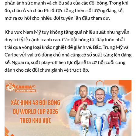
phản ánh sức mạnh và chiều sâu của các đội bóng. Trong khi
đó, châu Á và châu Phi được tăng thêm số lượng đáng kể,
mở ra cơ hội cho nhiều đội tuyển lần đầu tham dự.
Khu vực Nam Mỹ tuy không tăng quá nhiều suất nhưng vẫn
duy trì tỷ lệ cạnh tranh cao. Các đội bóng tại đây luôn phải
trải qua vòng loại khắc nghiệt để giành vé. Bắc, Trung Mỹ và
Caribe với vai trò đồng chủ nhà cũng có số suất tăng lên đáng
kể. Ngoài ra, suất play-off liên lục địa sẽ là cơ hội cuối cùng
dành cho các đội chưa giành vé trực tiếp.